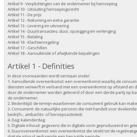
Artikel 9 - Verplichtingen van de ondernemer bij herroeping
Artikel 10 - Uitsluiting herroepingsrecht
Artikel 11 - De prijs
Artikel 12 - Nakoming en extra garantie
Artikel 13 - Levering en uitvoering
Artikel 14 - Duurtransacties: duur, opzegging en verlenging
Artikel 15 - Betaling
Artikel 16 - Klachtenregeling
Artikel 17 - Geschillen
Artikel 18 - Aanvullende of afwijkende bepalingen
Artikel 1 - Definities
In deze voorwaarden wordt verstaan onder:
1. Aanvullende overeenkomst: een overeenkomst waarbij de consumen
diensten verwerft in verband met een overeenkomst op afstand en de
door de ondernemer worden geleverd of door een derde partij op ba
de ondernemer;
2. Bedenktijd: de termijn waarbinnen de consument gebruik kan make
3. Consument: de natuurlijke persoon die niet handelt voor doeleind
bedrijfs-, ambachts- of beroepsactiviteit;
4. Dag: kalenderdag;
5. Digitale inhoud: gegevens die in digitale vorm geproduceerd en ge
6. Duurovereenkomst: een overeenkomst die strekt tot de regelmatige
digitale inhoud gedurende een bepaalde periode;