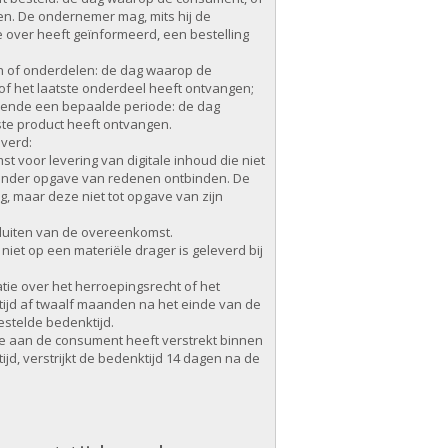
n. De ondernemer mag, mits hij de
 over heeft geïnformeerd, een bestelling
gen of onderdelen: de dag waarop de
f het laatste onderdeel heeft ontvangen;
urende een bepaalde periode: de dag
te product heeft ontvangen.
everd:
voor levering van digitale inhoud die niet
zonder opgave van redenen ontbinden. De
 maar deze niet tot opgave van zijn
 sluiten van de overeenkomst.
niet op een materiële drager is geleverd bij
tie over het herroepingsrecht of het
tijd af twaalf maanden na het einde van de
estelde bedenktijd.
ie aan de consument heeft verstrekt binnen
d, verstrijkt de bedenktijd 14 dagen na de