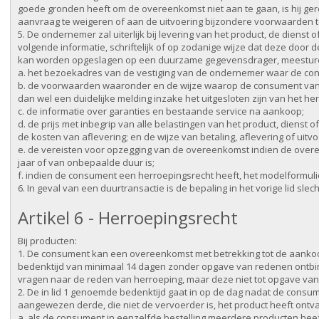
goede gronden heeft om de overeenkomst niet aan te gaan, is hij ger
aanvraag te weigeren of aan de uitvoering bijzondere voorwaarden t
5. De ondernemer zal uiterlijk bij levering van het product, de dienst
volgende informatie, schriftelijk of op zodanige wijze dat deze door
kan worden opgeslagen op een duurzame gegevensdrager, meestur
a. het bezoekadres van de vestiging van de ondernemer waar de con
b. de voorwaarden waaronder en de wijze waarop de consument van 
dan wel een duidelijke melding inzake het uitgesloten zijn van het he
c. de informatie over garanties en bestaande service na aankoop;
d. de prijs met inbegrip van alle belastingen van het product, dienst o
de kosten van aflevering; en de wijze van betaling, aflevering of ui
e. de vereisten voor opzegging van de overeenkomst indien de ove
jaar of van onbepaalde duur is;
f. indien de consument een herroepingsrecht heeft, het modelformuli
6. In geval van een duurtransactie is de bepaling in het vorige lid sle
Artikel 6 - Herroepingsrecht
Bij producten:
1. De consument kan een overeenkomst met betrekking tot de aank
bedenktijd van minimaal 14 dagen zonder opgave van redenen ont
vragen naar de reden van herroeping, maar deze niet tot opgave van z
2. De in lid 1 genoemde bedenktijd gaat in op de dag nadat de cons
aangewezen derde, die niet de vervoerder is, het product heeft ontva
a. als de consument in eenzelfde bestelling meerdere producten hee