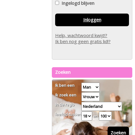
Ingelogd blijven
Inloggen
Help, wachtwoord kwijt!?
Ik ben nog geen gratis lid!?
Zoeken
Ik ben een
Ik zoek een
In de regio
leeftijd tussen
en
Zoeken