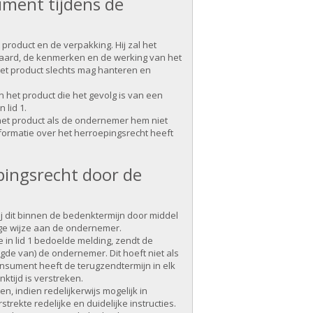
ument tijdens de
product en de verpakking. Hij zal het
e aard, de kenmerken en de werking van het
 het product slechts mag hanteren en
 het product die het gevolg is van een
 lid 1.
het product als de ondernemer hem niet
informatie over het herroepingsrecht heeft
epingsrecht door de
ij dit binnen de bedenktermijn door middel
ge wijze aan de ondernemer.
 in lid 1 bedoelde melding, zendt de
gde van) de ondernemer. Dit hoeft niet als
nsument heeft de terugzendtermijn in elk
ktijd is verstreken.
, indien redelijkerwijs mogelijk in
rekte redelijke en duidelijke instructies.