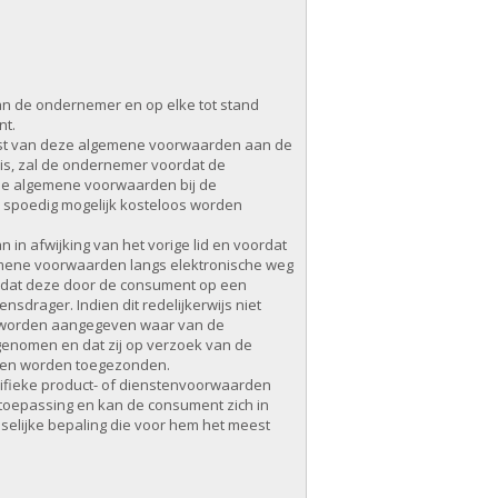
n de ondernemer en op elke tot stand
nt.
ekst van deze algemene voorwaarden aan de
k is, zal de ondernemer voordat de
de algemene voorwaarden bij de
o spoedig mogelijk kosteloos worden
 in afwijking van het vorige lid en voordat
emene voorwaarden langs elektronische weg
e dat deze door de consument op een
rager. Indien dit redelijkerwijs niet
n, worden aangegeven waar van de
enomen en dat zij op verzoek van de
llen worden toegezonden.
ifieke product- of dienstenvoorwaarden
 toepassing en kan de consument zich in
elijke bepaling die voor hem het meest