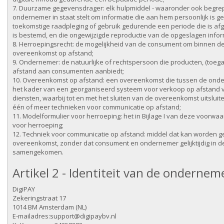
7. Duurzame gegevensdrager: elk hulpmiddel - waaronder ook begrep
ondernemer in staat stelt om informatie die aan hem persoonlijk is ge
toekomstige raadpleging of gebruik gedurende een periode die is af
is bestemd, en die ongewijzigde reproductie van de opgeslagen infor
8. Herroepingsrecht: de mogelijkheid van de consument om binnen de 
overeenkomst op afstand;
9. Ondernemer: de natuurlijke of rechtspersoon die producten, (toegan
afstand aan consumenten aanbiedt;
10. Overeenkomst op afstand: een overeenkomst die tussen de onde
het kader van een georganiseerd systeem voor verkoop op afstand va
diensten, waarbij tot en met het sluiten van de overeenkomst uitslu
één of meer technieken voor communicatie op afstand;
11. Modelformulier voor herroeping: het in Bijlage I van deze voo
voor herroeping;
12. Techniek voor communicatie op afstand: middel dat kan worden ge
overeenkomst, zonder dat consument en ondernemer gelijktijdig in de
samengekomen.
Artikel 2 - Identiteit van de ondernem
DigiPAY
Zekeringstraat 17
1014 BM Amsterdam (NL)
E-mailadres:support@digipaybv.nl