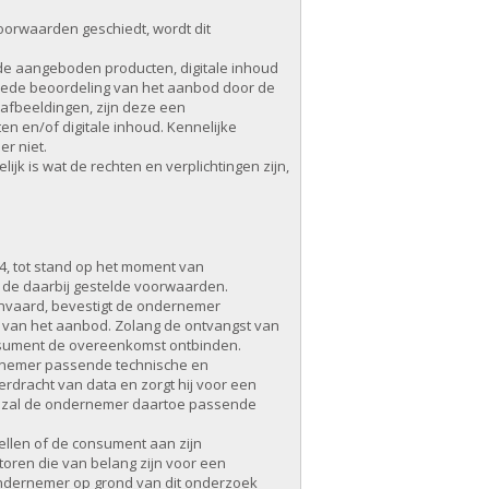
oorwaarden geschiedt, wordt dit
de aangeboden producten, digitale inhoud
goede beoordeling van het aanbod door de
afbeeldingen, zijn deze een
 en/of digitale inhoud. Kennelijke
r niet.
jk is wat de rechten en verplichtingen zijn,
4, tot stand op het moment van
de daarbij gestelde voorwaarden.
anvaard, bevestigt de ondernemer
 van het aanbod. Zolang de ontvangst van
nsument de overeenkomst ontbinden.
dernemer passende technische en
erdracht van data en zorgt hij voor een
n, zal de ondernemer daartoe passende
ellen of de consument aan zijn
toren die van belang zijn voor een
ndernemer op grond van dit onderzoek