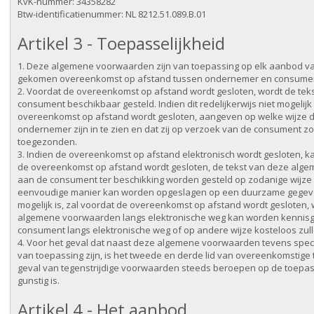
KvK-nummer: 34358282
Btw-identificatienummer: NL 8212.51.089.B.01
Artikel 3 - Toepasselijkheid
1. Deze algemene voorwaarden zijn van toepassing op elk aanbod va
gekomen overeenkomst op afstand tussen ondernemer en consume
2. Voordat de overeenkomst op afstand wordt gesloten, wordt de t
consument beschikbaar gesteld. Indien dit redelijkerwijs niet mogelij
overeenkomst op afstand wordt gesloten, aangeven op welke wijze 
ondernemer zijn in te zien en dat zij op verzoek van de consument z
toegezonden.
3. Indien de overeenkomst op afstand elektronisch wordt gesloten, kan
de overeenkomst op afstand wordt gesloten, de tekst van deze alg
aan de consument ter beschikking worden gesteld op zodanige wijz
eenvoudige manier kan worden opgeslagen op een duurzame gegevensd
mogelijk is, zal voordat de overeenkomst op afstand wordt geslote
algemene voorwaarden langs elektronische weg kan worden kennisg
consument langs elektronische weg of op andere wijze kosteloos zu
4. Voor het geval dat naast deze algemene voorwaarden tevens spec
van toepassing zijn, is het tweede en derde lid van overeenkomstige
geval van tegenstrijdige voorwaarden steeds beroepen op de toepass
gunstig is.
Artikel 4 - Het aanbod