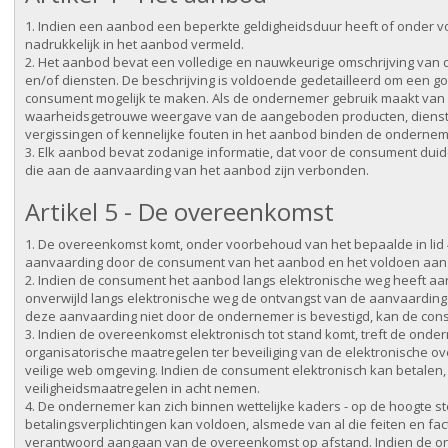
1. Indien een aanbod een beperkte geldigheidsduur heeft of onder v
nadrukkelijk in het aanbod vermeld.
2. Het aanbod bevat een volledige en nauwkeurige omschrijving van 
en/of diensten. De beschrijving is voldoende gedetailleerd om een 
consument mogelijk te maken. Als de ondernemer gebruik maakt van 
waarheidsgetrouwe weergave van de aangeboden producten, diensten
vergissingen of kennelijke fouten in het aanbod binden de onderneme
3. Elk aanbod bevat zodanige informatie, dat voor de consument duideli
die aan de aanvaarding van het aanbod zijn verbonden.
Artikel 5 - De overeenkomst
1. De overeenkomst komt, onder voorbehoud van het bepaalde in lid 
aanvaarding door de consument van het aanbod en het voldoen aan 
2. Indien de consument het aanbod langs elektronische weg heeft a
onverwijld langs elektronische weg de ontvangst van de aanvaarding
deze aanvaarding niet door de ondernemer is bevestigd, kan de co
3. Indien de overeenkomst elektronisch tot stand komt, treft de on
organisatorische maatregelen ter beveiliging van de elektronische ov
veilige web omgeving. Indien de consument elektronisch kan betale
veiligheidsmaatregelen in acht nemen.
4. De ondernemer kan zich binnen wettelijke kaders - op de hoogte st
betalingsverplichtingen kan voldoen, alsmede van al die feiten en fac
verantwoord aangaan van de overeenkomst op afstand. Indien de o