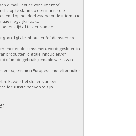
en e-mail - dat de consument of
richt, op te slaan op een manier die
gestemd op het doel waarvoor de informatie
matie mogelijk maakt;
bedenktijd af te zien van de
g tot) digitale inhoud en/of diensten op
rnemer en de consument wordt gesloten in
n producten, digitale inhoud en/of
itend of mede gebruik gemaakt wordt van
rwaarden opgenomen Europese modelformulier
bruikt voor het sluiten van een
zelfde ruimte hoeven te zijn
er