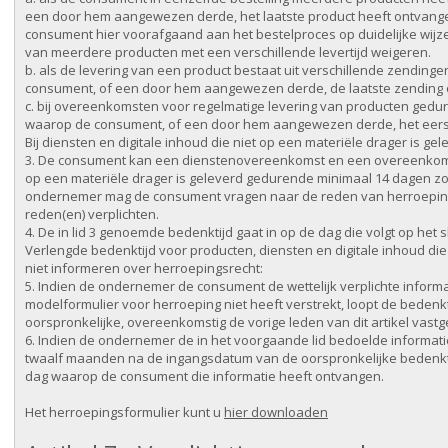
een door hem aangewezen derde, het laatste product heeft ontvange
consument hier voorafgaand aan het bestelproces op duidelijke wijze
van meerdere producten met een verschillende levertijd weigeren.
b. als de levering van een product bestaat uit verschillende zendin
consument, of een door hem aangewezen derde, de laatste zending o
c. bij overeenkomsten voor regelmatige levering van producten ged
waarop de consument, of een door hem aangewezen derde, het eers
Bij diensten en digitale inhoud die niet op een materiële drager is gel
3. De consument kan een dienstenovereenkomst en een overeenkomst 
op een materiële drager is geleverd gedurende minimaal 14 dagen 
ondernemer mag de consument vragen naar de reden van herroeping,
reden(en) verplichten.
4. De in lid 3 genoemde bedenktijd gaat in op de dag die volgt op het
Verlengde bedenktijd voor producten, diensten en digitale inhoud die 
niet informeren over herroepingsrecht:
5. Indien de ondernemer de consument de wettelijk verplichte informa
modelformulier voor herroeping niet heeft verstrekt, loopt de bedenk
oorspronkelijke, overeenkomstig de vorige leden van dit artikel vastg
6. Indien de ondernemer de in het voorgaande lid bedoelde informat
twaalf maanden na de ingangsdatum van de oorspronkelijke bedenktij
dag waarop de consument die informatie heeft ontvangen.
Het herroepingsformulier kunt u
hier downloaden