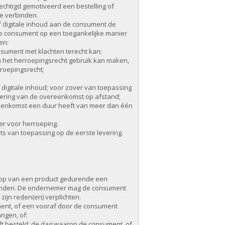
echtigd gemotiveerd een bestelling of
e verbinden.
 of digitale inhoud aan de consument de
 de consument op een toegankelijke manier
en:
sument met klachten terecht kan;
het herroepingsrecht gebruik kan maken,
rroepingsrecht;
f digitale inhoud; voor zover van toepassing
tvoering van de overeenkomst op afstand;
reenkomst een duur heeft van meer dan één
er voor herroeping.
chts van toepassing op de eerste levering.
oop van een product gedurende een
binden. De ondernemer mag de consument
ijn reden(en) verplichten.
ument, of een vooraf door de consument
ngen, of:
ft besteld: de dag waarop de consument, of