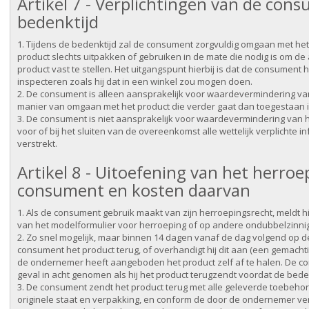
Artikel 7 - Verplichtingen van de cons
bedenktijd
1. Tijdens de bedenktijd zal de consument zorgvuldig omgaan met het 
product slechts uitpakken of gebruiken in de mate die nodig is om d
product vast te stellen. Het uitgangspunt hierbij is dat de consument
inspecteren zoals hij dat in een winkel zou mogen doen.
2. De consument is alleen aansprakelijk voor waardevermindering van
manier van omgaan met het product die verder gaat dan toegestaan in
3. De consument is niet aansprakelijk voor waardevermindering van 
voor of bij het sluiten van de overeenkomst alle wettelijk verplichte 
verstrekt.
Artikel 8 - Uitoefening van het herro
consument en kosten daarvan
1. Als de consument gebruik maakt van zijn herroepingsrecht, meldt h
van het modelformulier voor herroeping of op andere ondubbelzinni
2. Zo snel mogelijk, maar binnen 14 dagen vanaf de dag volgend op de
consument het product terug, of overhandigt hij dit aan (een gemachti
de ondernemer heeft aangeboden het product zelf af te halen. De co
geval in acht genomen als hij het product terugzendt voordat de beden
3. De consument zendt het product terug met alle geleverde toebehoren
originele staat en verpakking, en conform de door de ondernemer verst